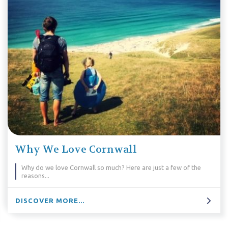
5 Walking Holidays For Poldar
ew of the
Love settling down on a Sunday to watch Poldark? It
leave that sofa and head out for a walking holiday i
that lets you see the stunning locations for yoursel
DISCOVER MORE...