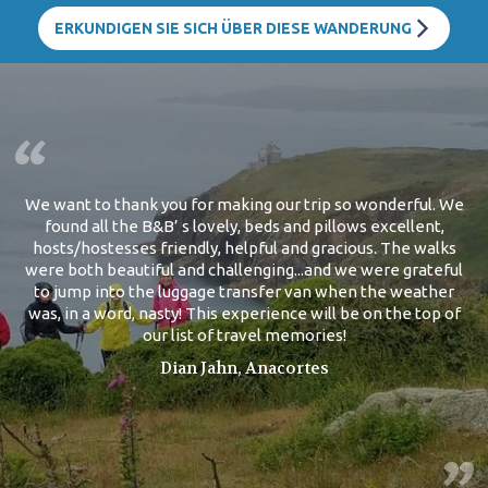
ERKUNDIGEN SIE SICH ÜBER DIESE WANDERUNG
We want to thank you for making our trip so wonderful. We
found all the B&B’ s lovely, beds and pillows excellent,
hosts/hostesses friendly, helpful and gracious. The walks
were both beautiful and challenging...and we were grateful
to jump into the luggage transfer van when the weather
was, in a word, nasty! This experience will be on the top of
our list of travel memories!
Dian Jahn, Anacortes