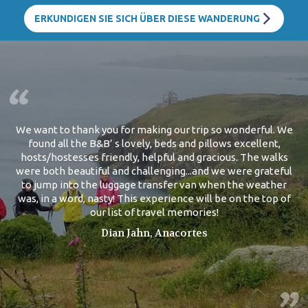
ERKUNDIGEN SIE SICH ÜBER DIESE WANDERUNG
We want to thank you for making our trip so wonderful. We
found all the B&B’ s lovely, beds and pillows excellent,
hosts/hostesses friendly, helpful and gracious. The walks
were both beautiful and challenging...and we were grateful
to jump into the luggage transfer van when the weather
was, in a word, nasty! This experience will be on the top of
our list of travel memories!
Dian Jahn, Anacortes