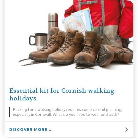
ial kit for Cornish walking
Why W
ys
Why do we
reasons...
or a walking holiday requires some careful planning,
y in Cornwall. What do you need to wear and pack?
DISCOVER
 MORE...