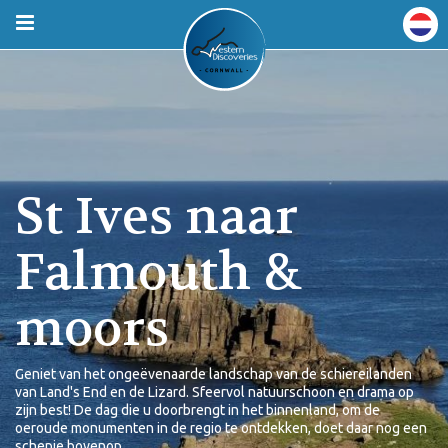
St Ives naar
Falmouth &
moors
Geniet van het ongeëvenaarde landschap van de schiereilanden
van Land's End en de Lizard. Sfeervol natuurschoon en drama op
zijn best! De dag die u doorbrengt in het binnenland, om de
oeroude monumenten in de regio te ontdekken, doet daar nog een
schepje bovenop.