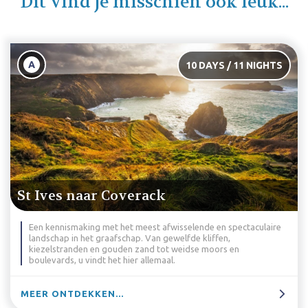
Dit vind je misschien ook leuk...
B
10 DAYS / 11 NIGHTS
Coverack
St Ives naar 
 het meest afwisselende en spectaculaire
Dit is de ultieme ma
fschap. Van gewelfde kliffen,
Met twee schiereiland
ouden zand tot weidse moors en
stranden, steden en 
t hier allemaal.
hetzelfde.
..
MEER ONTDEKKEN.