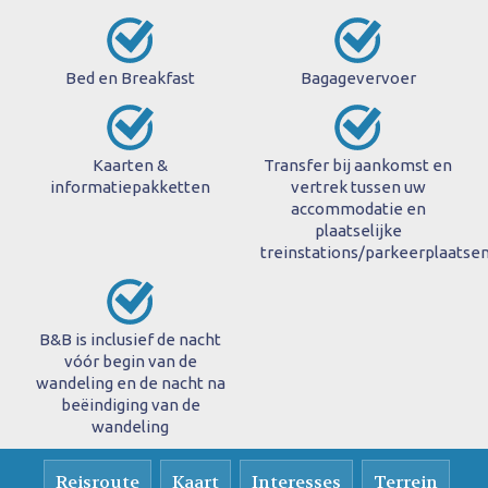
Bed en Breakfast
Bagagevervoer
Kaarten &
Transfer bij aankomst en
informatiepakketten
vertrek tussen uw
accommodatie en
plaatselijke
treinstations/parkeerplaatse
B&B is inclusief de nacht
vóór begin van de
wandeling en de nacht na
beëindiging van de
wandeling
Reisroute
Kaart
Interesses
Terrein