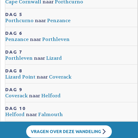
Cape Cornwall
naar
Porthcurno
DAG 5
Porthcurno
naar
Penzance
DAG 6
Penzance
naar
Porthleven
DAG 7
Porthleven
naar
Lizard
DAG 8
Lizard Point
naar
Coverack
DAG 9
Coverack
naar
Helford
DAG 10
Helford
naar
Falmouth
VRAGEN OVER DEZE WANDELING