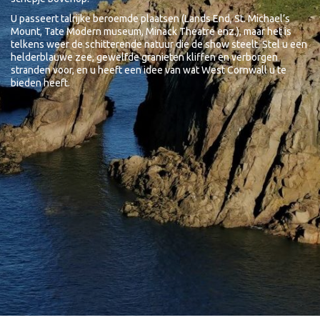
U passeert talrijke beroemde plaatsen (Lands End, St. Michael’s
Mount, Tate Modern museum, Minack Theatre enz.), maar het is
telkens weer de schitterende natuur die de show steelt. Stel u een
helderblauwe zee, gewelfde granieten kliffen en verborgen
stranden voor, en u heeft een idee van wat West Cornwall u te
bieden heeft.