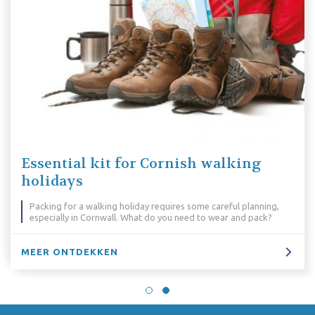
 kit for Cornish walking
Why We L
Why do we love 
reasons...
alking holiday requires some careful planning,
ornwall. What do you need to wear and pack?
MEER ONTDE
KKEN