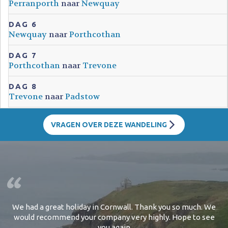
Perranporth
naar
Newquay
DAG 6
Newquay
naar
Porthcothan
DAG 7
Porthcothan
naar
Trevone
DAG 8
Trevone
naar
Padstow
VRAGEN OVER DEZE WANDELING
We're an 60+ couple and up to now we never commented on
a (hiking)holiday - this time it's different! The guys from
Western Discoveries (Russ) offered a perfect hiking-tour