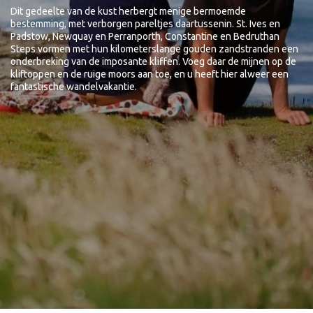
Dit gedeelte van de kust herbergt menige bermoemde
bestemming, met verborgen pareltjes daartussenin. St. Ives en
Padstow, Newquay en Perranporth, Constantine en Bedruthan
Steps vormen met hun kilometerslange gouden zandstranden een
onderbreking van de imposante kliffen. Voeg daar de mijnen op de
kliftoppen en de ruige moors aan toe, en u heeft hier alweer een
fantastische wandelvakantie.