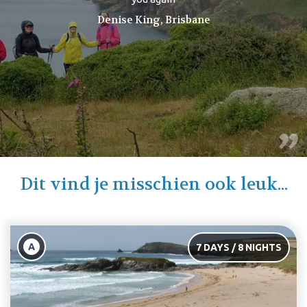
along the South West Coast Path. The info-material was
straightforward, very helpful, informative and the
organisation plainly perfect. The chosen B&B's were cosy,
our hosts friendly and helpful. Since even the weather was
on the bright side, we enjoyed a challenging but splendid
hiking along Cornwall's coast.
Dorothee & Wofgang, Bornheim-Roesberg
Dit vind je misschien ook leuk...
A
7 DAYS / 8 NIGHTS