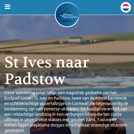
St Ives naar
Padstow
Deze wandeling loopt langs een magnifiek gedeelte van het
kustpad tussen St. Ives en Padstow, twee van de meest beroemde
en schilderachtige vissersdorpjes in Cornwall die tegenwoordig de
bestemming zijn van zomerse uitstapjes. De kustlijn verandert van
een rotsachtige landtong in een verborgen inham die ten slotte
uitloopt in uitgestrekte vlaktes met gouden zand. Tussen de
kliffen liggen piepkleine dorpjes en schijnbaar oneindige stranden
genesteld.