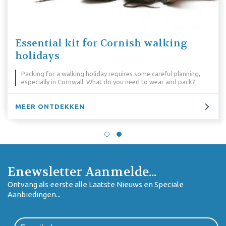
Essential kit for Cornish walking
holidays
Packing for a walking holiday requires some careful planning,
especially in Cornwall. What do you need to wear and pack?
MEER ONTDEKKEN
Enewsletter Aanmelde...
Ontvang als eerste alle Laatste Nieuws en Speciale
Aanbiedingen...