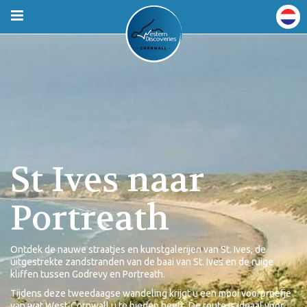
St Ives naar
Portreath
Ontdek de nauwe straatjes en kunstgalerijen van St. Ives, de
uitgestrekte zandstranden van de baai van St. Ives en de ruige
kliffen tussen Godrevy en Portreath.
Tijdens deze tweedaagse wandeling krijgt u een mooi voorproefje
van wat West-Cornwall u te bieden heeft. De route is ideaal voor