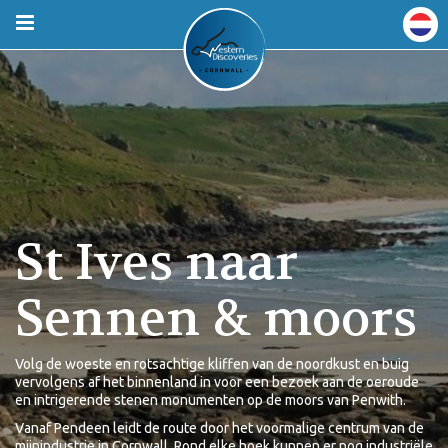
St Ives naar
Sennen & moors
Volg de woeste en rotsachtige kliffen van de noordkust en buig
vervolgens af het binnenland in voor een bezoek aan de oeroude
en intrigerende stenen monumenten op de moors van Penwith.
Vanaf Pendeen leidt de route door het voormalige centrum van de
mijnindustrie in Cornwall. Rond elke hoek kunnen er nog industriële