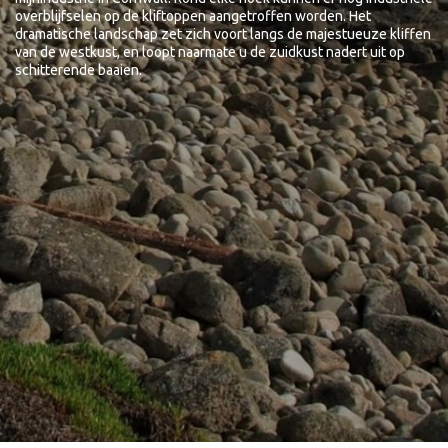
overblijfselen op de kliftoppen aangetroffen worden. Het
dramatische landschap zet zich voort langs de majestueuze kliffen
van de westkust, en loopt naarmate u de zuidkust nadert uit op
schitterende baaien.